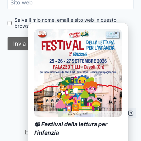
Sito web
Salva il mio nome, email e sito web in questo
browser per la prossima volta che commento.
×
📖 Festival della lettura per
Home
|
Attività
|
Formazione
|
News
l'infanzia