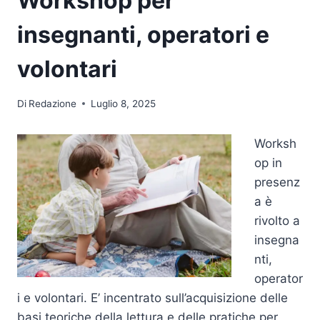
Workshop per
insegnanti, operatori e
volontari
Di
Redazione
Luglio 8, 2025
Worksh
op in
presenz
a è
rivolto a
insegna
nti,
operator
i e volontari. E’ incentrato sull’acquisizione delle
basi teoriche della lettura e delle pratiche per