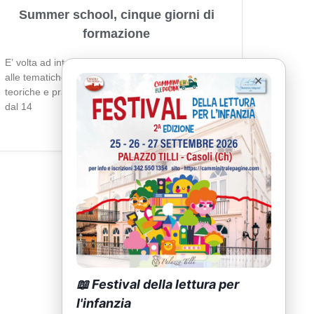
Summer school, cinque giorni di
formazione
E’ volta ad introdurre docenti, genitori e volontari
alle tematiche della lettura per l’infanzia. Le lezioni
×
teoriche e pratiche, articolate in cinque giornate,
dal 14
Leggi Tutto »
📖 Festival della lettura per
l'infanzia