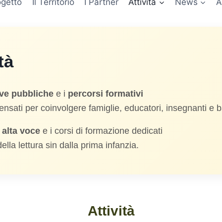
ogetto
Il Territorio
I Partner
Attività
News
A
tà
tive pubbliche
e i
percorsi formativi
pensati per coinvolgere famiglie, educatori, insegnanti e 
d alta voce
e i corsi di formazione dedicati
lla lettura sin dalla prima infanzia.
Attività