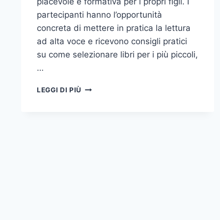
piacevole e formativa per i propri figli. I
partecipanti hanno l’opportunità
concreta di mettere in pratica la lettura
ad alta voce e ricevono consigli pratici
su come selezionare libri per i più piccoli,
…
LIBRI
LEGGI DI PIÙ
E
LEGAMI.
CORSO
PER
GENITORI
LETTORI