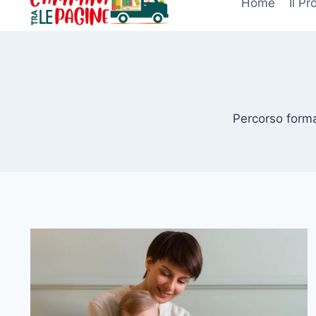
Home
Il Pr
Percorso format