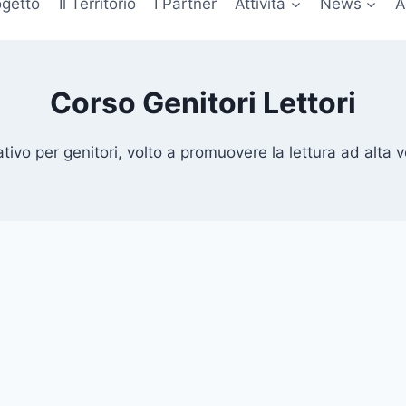
ogetto
Il Territorio
I Partner
Attività
News
A
Corso Genitori Lettori
ivo per genitori, volto a promuovere la lettura ad alta v