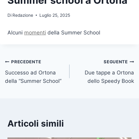
Summer school a Ortona
Di
Redazione
Luglio 25, 2025
Alcuni
momenti
della Summer School
Navigazione
PRECEDENTE
SEGUENTE
Successo ad Ortona
Due tappe a Ortona
articoli
della “Summer School”
dello Speedy Book
Articoli simili