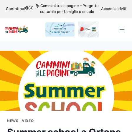
Salta
📚 Cammini tra le pagine – Progetto
Contattaci
Accedi
Iscriviti
al
culturale per famiglie e scuole
contenuto
NEWS
|
VIDEO