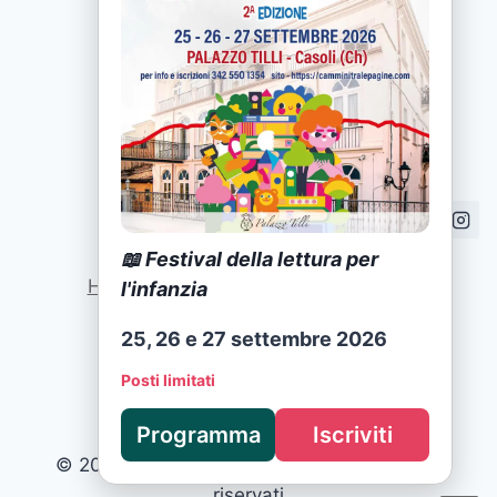
📖 Festival della lettura per
Home
|
Attività
|
Formazione
|
News
l'infanzia
25, 26 e 27 settembre 2026
Privacy Policy
Posti limitati
Programma
Iscriviti
© 2025 Cammini tra le Pagine · Tutti i diritti
riservati