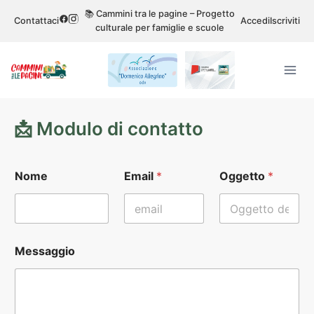
📚 Cammini tra le pagine – Progetto
Contattaci
Accedi
Iscriviti
culturale per famiglie e scuole
📩 Modulo di contatto
*
Nome
Email
*
Oggetto
*
*
M
e
s
s
a
Messaggio
g
g
i
o